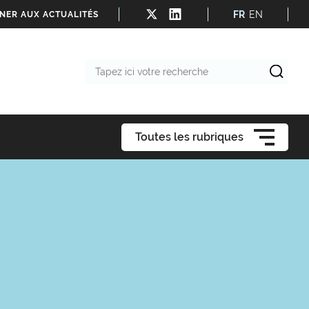
FR
EN
NER AUX ACTUALITÉS
Tapez
ici
votre
recherche
Toutes les rubriques