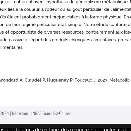
 ce qui est cohérent avec l'hypothèse du généralisme métaboli
ux liés à la couleur, à l'odeur ou au goût particulier de l'alimenta
s étaient probablement préjudiciables à la forme physique. En 
ction de leur régime particulier était simple. Notre étude conforte
sive et opportuniste de diverses ressources, contrairement aux id
itude passive à l’égard des produits chimiques alimentaires, prob
alimentaires.
Grondard A
,
Claudel P
,
Hugueney P
, Foucaud J. 2023. Metabolic 
r 2024 | Rédaction : INRAE Grand Est-Colmar
déos, des boutons de partage, des remontées de contenus de pl