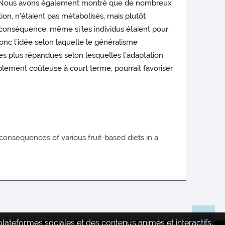
que. Nous avons également montré que de nombreux
tion, n'étaient pas métabolisés, mais plutôt
conséquence, même si les individus étaient pour
 donc l’idée selon laquelle le généralisme
ées plus répandues selon lesquelles l’adaptation
ablement coûteuse à court terme, pourrait favoriser
consequences of various fruit-based diets in a
ateformes sociales et des contenus animés et interactifs.