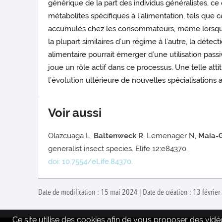
générique de la part des individus généralistes,
métabolites spécifiques à l'alimentation, tels que ce
accumulés chez les consommateurs, même lorsqu'il
la plupart similaires d’un régime à l’autre, la déte
alimentaire pourrait émerger d’une utilisation pas
joue un rôle actif dans ce processus. Une telle att
l’évolution ultérieure de nouvelles spécialisations 
Voir aussi
Olazcuaga L,
Baltenweck R
, Lemenager N,
Maia-
generalist insect species. Elife 12:e84370.
doi: 10.7554/eLife.84370.
Date de modification : 15 mai 2024 | Date de création : 13 févrie
Ce site utilise des cookies afin de vous proposer des vi