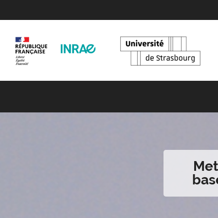
Met
base