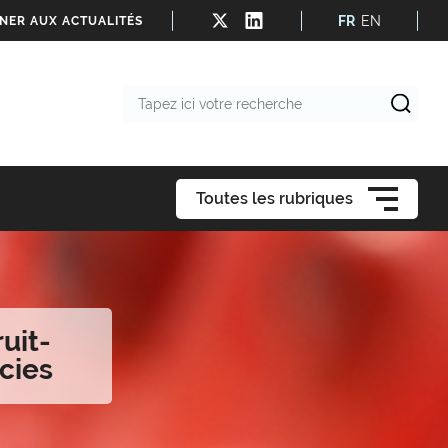
FR
EN
NER AUX ACTUALITÉS
Tapez
ici
votre
recherche
Toutes les rubriques
uit-
ecies